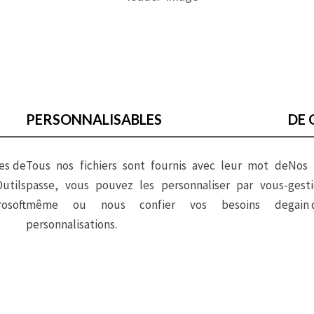
Tableau de Suivi des Heures Supplémentaires
PERSONNALISABLES
DE 
es de
Tous nos fichiers sont fournis avec leur mot de
Nos 
utils
passe, vous pouvez les personnaliser par vous-
gesti
osoft
même ou nous confier vos besoins de
gain 
personnalisations.