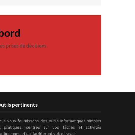
 bord
es prises de décisions
utils pertinents
ous vous fournissons des outils informatiques simples
t pratiques, centrés sur vos tâches et activités
uotidiennes et qui faciliteront votre travail.