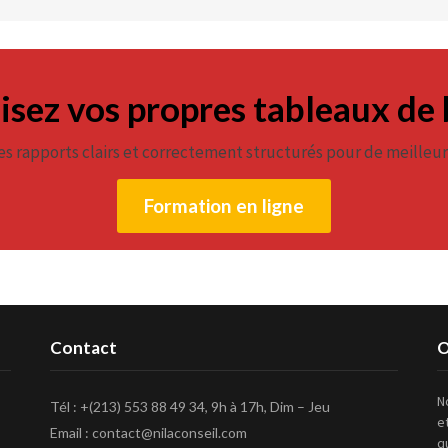
isez vos propres tableaux de
es rapports clairs et correctement structurés pour de meilleur
Formation en ligne
Contact
O
N
Tél : +(213) 553 88 49 34, 9h à 17h, Dim – Jeu
e
Email : contact@nilaconseil.com
q