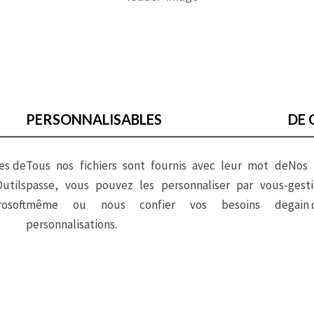
Suivi Commercial Promotion Immobilière
PERSONNALISABLES
DE 
es de
Tous nos fichiers sont fournis avec leur mot de
Nos 
utils
passe, vous pouvez les personnaliser par vous-
gesti
osoft
même ou nous confier vos besoins de
gain 
personnalisations.