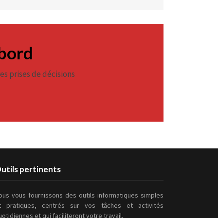
 bord
es prises de décisions
utils pertinents
ous vous fournissons des outils informatiques simples
t pratiques, centrés sur vos tâches et activités
uotidiennes et qui faciliteront votre travail.