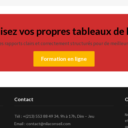
isez vos propres tableaux de
es rapports clairs et correctement structurés pour de meilleur
Formation en ligne
Contact
O
N
Tél : +(213) 553 88 49 34, 9h à 17h, Dim – Jeu
e
Email : contact@nilaconseil.com
q