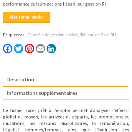
performance de leurs actions liées à leur gestion RH.
quantité
Ajouter au panier
de
Tableau
Étiquettes :
Contrôle de gestion sociale
,
Tableau de Bord RH
de
Bord
Facebook
Twitter
Pinterest
Email
LinkedIn
RH
-
Masse
Salariale
Description
Informations supplémentaires
Ce fichier Excel prêt à l’emploi permet d’analyser l’effectif
global et moyen, les arrivées et départs, les promotions et
mutations, les mesures disciplinaires, la rémunération,
l’égalité hommes/femmes, ainsi que l’évolution des