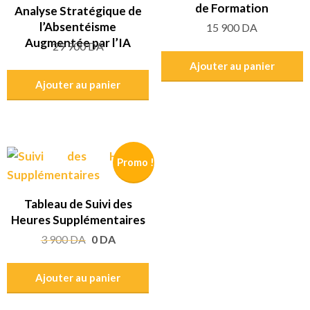
de Formation
Analyse Stratégique de
l’Absentéisme
15 900
DA
Augmentée par l’IA
29 900
DA
Ajouter au panier
Ajouter au panier
Promo !
Tableau de Suivi des
Heures Supplémentaires
Le
Le
3 900
DA
0
DA
prix
prix
initial
actuel
Ajouter au panier
était :
est :
3
0