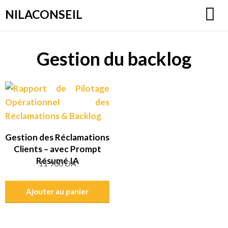
Aller
NILACONSEIL
au
contenu
Gestion du backlog
Gestion des Réclamations
Clients – avec Prompt
Résumé IA
11 900
DA
Ajouter au panier