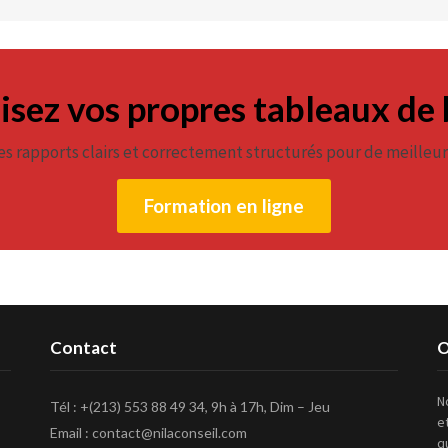
isez vos propres tableaux de
es rapports clairs et correctement structurés pour de meilleur
Formation en ligne
Contact
O
N
Tél : +(213) 553 88 49 34, 9h à 17h, Dim – Jeu
e
Email : contact@nilaconseil.com
q