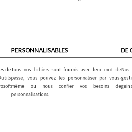
Tableau de Bord des Ventes
PERSONNALISABLES
DE 
es de
Tous nos fichiers sont fournis avec leur mot de
Nos 
utils
passe, vous pouvez les personnaliser par vous-
gesti
osoft
même ou nous confier vos besoins de
gain 
personnalisations.