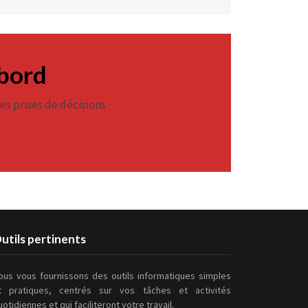
 bord
es prises de décisions
utils pertinents
ous vous fournissons des outils informatiques simples
t pratiques, centrés sur vos tâches et activités
uotidiennes et qui faciliteront votre travail.