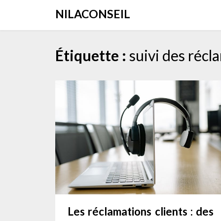
Aller
NILACONSEIL
au
contenu
Étiquette :
suivi des récl
Les réclamations clients : des