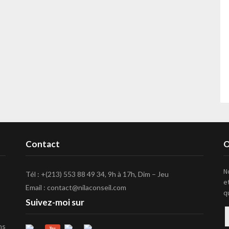
Contact
O
N
Tél : +(213) 553 88 49 34, 9h à 17h, Dim – Jeu
e
Email : contact@nilaconseil.com
q
Suivez-moi sur
R
ns